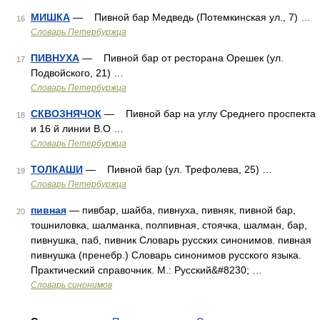
МИШКА
— Пивной бар Медведь (Потемкинская ул., 7) …
16
Словарь Петербуржца
ПИВНУХА
— Пивной бар от ресторана Орешек (ул.
17
Подвойского, 21) …
Словарь Петербуржца
СКВОЗНЯЧОК
— Пивной бар на углу Среднего проспекта
18
и 16 й линии В.О …
Словарь Петербуржца
ТОЛКАШИ
— Пивной бар (ул. Трефолева, 25) …
19
Словарь Петербуржца
пивная
— пивбар, шайба, пивнуха, пивняк, пивной бар,
20
тошниловка, шалманка, полпивная, стоячка, шалман, бар,
пивнушка, паб, пивник Словарь русских синонимов. пивная
пивнушка (пренебр.) Словарь синонимов русского языка.
Практический справочник. М.: Русский&#8230; …
Словарь синонимов