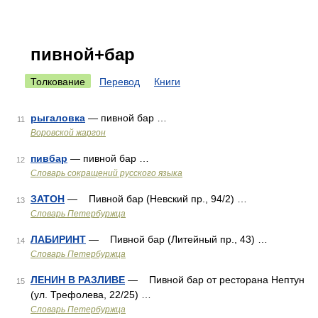
пивной+бар
Толкование
Перевод
Книги
рыгаловка
— пивной бар …
11
Воровской жаргон
пивбар
— пивной бар …
12
Словарь сокращений русского языка
ЗАТОН
— Пивной бар (Невский пр., 94/2) …
13
Словарь Петербуржца
ЛАБИРИНТ
— Пивной бар (Литейный пр., 43) …
14
Словарь Петербуржца
ЛЕНИН В РАЗЛИВЕ
— Пивной бар от ресторана Нептун
15
(ул. Трефолева, 22/25) …
Словарь Петербуржца